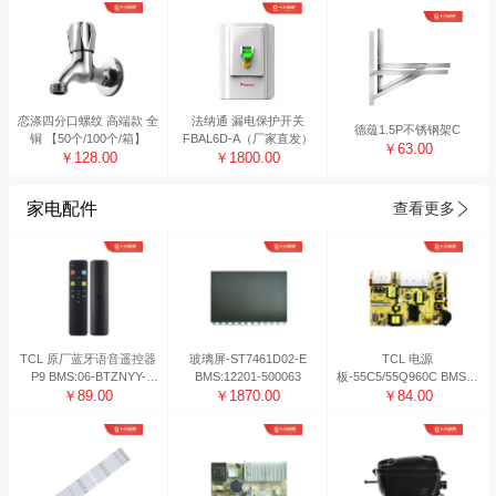
恋涤四分口螺纹 高端款 全
法纳通 漏电保护开关
德蕴1.5P不锈钢架C
铜 【50个/100个/箱】
FBAL6D-A（厂家直发）
￥63.00
￥128.00
￥1800.00
家电配件
查看更多
TCL 原厂蓝牙语音遥控器
玻璃屏-ST7461D02-E
TCL 电源
P9 BMS:06-BTZNYY-
BMS:12201-500063
板-55C5/55Q960C BMS系
BRC802D
￥89.00
￥1870.00
统编码：08-L171H34-
￥84.00
PW200AG 工作日48H内
发货 非工作日发货时间顺
延