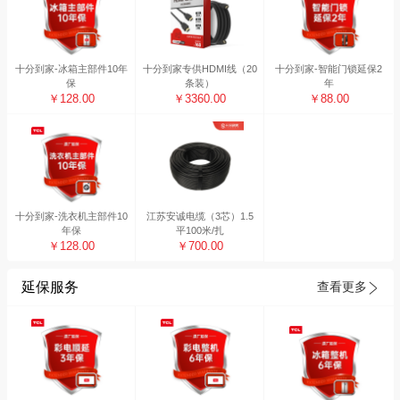
十分到家-冰箱主部件10年
十分到家专供HDMI线（20
十分到家-智能门锁延保2
保
条装）
年
￥128.00
￥3360.00
￥88.00
十分到家-洗衣机主部件10
江苏安诚电缆（3芯）1.5
年保
平100米/扎
￥128.00
￥700.00
延保服务
查看更多