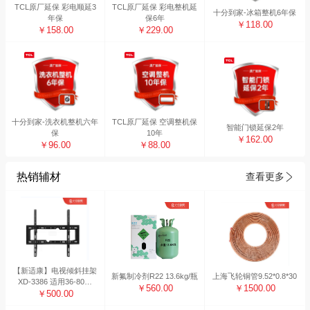
TCL原厂延保 彩电顺延3
TCL原厂延保 彩电整机延
十分到家-冰箱整机6年保
年保
保6年
￥118.00
￥158.00
￥229.00
十分到家-洗衣机整机六年
TCL原厂延保 空调整机保
智能门锁延保2年
保
10年
￥162.00
￥96.00
￥88.00
热销辅材
查看更多
【新适康】电视倾斜挂架
新氟制冷剂R22 13.6kg/瓶
上海飞轮铜管9.52*0.8*30
XD-3386 适用36-80寸
￥560.00
￥1500.00
（10副装）
￥500.00