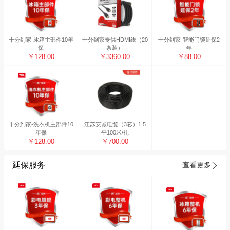
十分到家-冰箱主部件10年
十分到家专供HDMI线（20
十分到家-智能门锁延保2
保
条装）
年
￥128.00
￥3360.00
￥88.00
十分到家-洗衣机主部件10
江苏安诚电缆（3芯）1.5
年保
平100米/扎
￥128.00
￥700.00
延保服务
查看更多