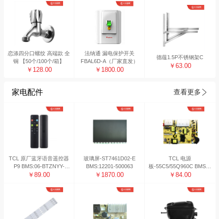
恋涤四分口螺纹 高端款 全
法纳通 漏电保护开关
德蕴1.5P不锈钢架C
铜 【50个/100个/箱】
FBAL6D-A（厂家直发）
￥63.00
￥128.00
￥1800.00
家电配件
查看更多
TCL 原厂蓝牙语音遥控器
玻璃屏-ST7461D02-E
TCL 电源
P9 BMS:06-BTZNYY-
BMS:12201-500063
板-55C5/55Q960C BMS系
BRC802D
￥89.00
￥1870.00
统编码：08-L171H34-
￥84.00
PW200AG 工作日48H内
发货 非工作日发货时间顺
延