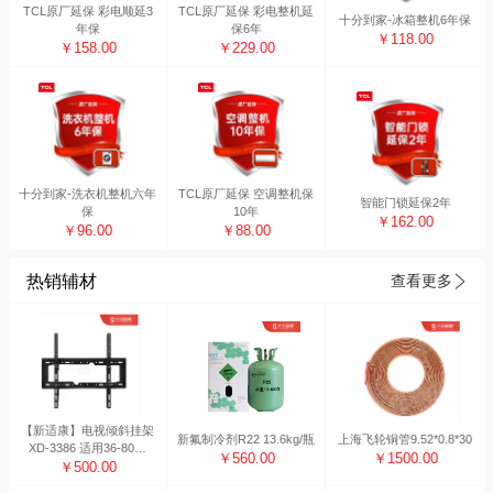
TCL原厂延保 彩电顺延3
TCL原厂延保 彩电整机延
十分到家-冰箱整机6年保
年保
保6年
￥118.00
￥158.00
￥229.00
十分到家-洗衣机整机六年
TCL原厂延保 空调整机保
智能门锁延保2年
保
10年
￥162.00
￥96.00
￥88.00
热销辅材
查看更多
【新适康】电视倾斜挂架
新氟制冷剂R22 13.6kg/瓶
上海飞轮铜管9.52*0.8*30
XD-3386 适用36-80寸
￥560.00
￥1500.00
（10副装）
￥500.00