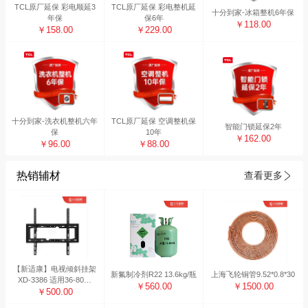
TCL原厂延保 彩电顺延3
TCL原厂延保 彩电整机延
十分到家-冰箱整机6年保
年保
保6年
￥118.00
￥158.00
￥229.00
十分到家-洗衣机整机六年
TCL原厂延保 空调整机保
智能门锁延保2年
保
10年
￥162.00
￥96.00
￥88.00
热销辅材
查看更多
【新适康】电视倾斜挂架
新氟制冷剂R22 13.6kg/瓶
上海飞轮铜管9.52*0.8*30
XD-3386 适用36-80寸
￥560.00
￥1500.00
（10副装）
￥500.00