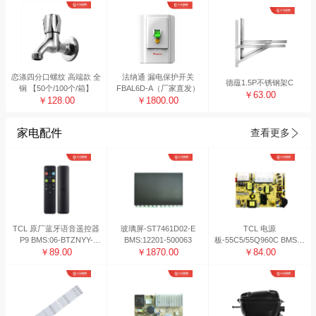
恋涤四分口螺纹 高端款 全
法纳通 漏电保护开关
德蕴1.5P不锈钢架C
铜 【50个/100个/箱】
FBAL6D-A（厂家直发）
￥63.00
￥128.00
￥1800.00
家电配件
查看更多
TCL 原厂蓝牙语音遥控器
玻璃屏-ST7461D02-E
TCL 电源
P9 BMS:06-BTZNYY-
BMS:12201-500063
板-55C5/55Q960C BMS系
BRC802D
￥89.00
￥1870.00
统编码：08-L171H34-
￥84.00
PW200AG 工作日48H内
发货 非工作日发货时间顺
延