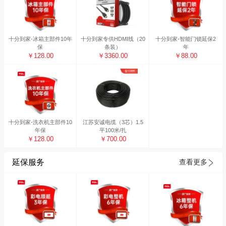
十分到家-冰箱主部件10年
十分到家专供HDMI线（20
十分到家-智能门锁延保2
保
条装）
年
￥128.00
￥3360.00
￥88.00
十分到家-洗衣机主部件10
江苏安诚电缆（3芯）1.5
年保
平100米/扎
￥128.00
￥700.00
延保服务
查看更多