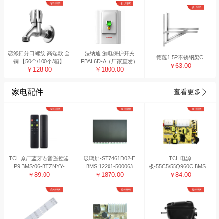
恋涤四分口螺纹 高端款 全
法纳通 漏电保护开关
德蕴1.5P不锈钢架C
铜 【50个/100个/箱】
FBAL6D-A（厂家直发）
￥63.00
￥128.00
￥1800.00
家电配件
查看更多
TCL 原厂蓝牙语音遥控器
玻璃屏-ST7461D02-E
TCL 电源
P9 BMS:06-BTZNYY-
BMS:12201-500063
板-55C5/55Q960C BMS系
BRC802D
￥89.00
￥1870.00
统编码：08-L171H34-
￥84.00
PW200AG 工作日48H内
发货 非工作日发货时间顺
延