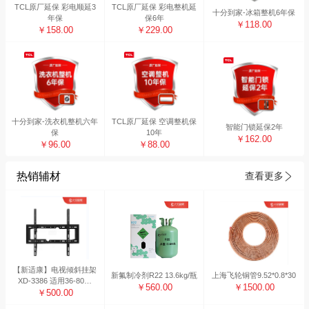
TCL原厂延保 彩电顺延3
TCL原厂延保 彩电整机延
十分到家-冰箱整机6年保
年保
保6年
￥118.00
￥158.00
￥229.00
十分到家-洗衣机整机六年
TCL原厂延保 空调整机保
智能门锁延保2年
保
10年
￥162.00
￥96.00
￥88.00
热销辅材
查看更多
【新适康】电视倾斜挂架
新氟制冷剂R22 13.6kg/瓶
上海飞轮铜管9.52*0.8*30
XD-3386 适用36-80寸
￥560.00
￥1500.00
（10副装）
￥500.00