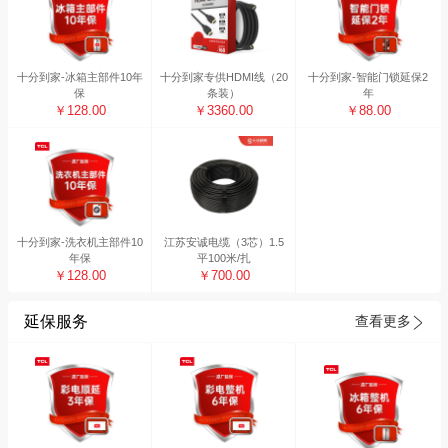
十分到家-冰箱主部件10年
十分到家专供HDMI线（20
十分到家-智能门锁延保2
保
条装）
年
￥128.00
￥3360.00
￥88.00
十分到家-洗衣机主部件10
江苏安诚电缆（3芯）1.5
年保
平100米/扎
￥128.00
￥700.00
延保服务
查看更多