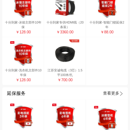
十分到家-冰箱主部件10年
十分到家专供HDMI线（20
十分到家-智能门锁延保2
保
条装）
年
￥128.00
￥3360.00
￥88.00
十分到家-洗衣机主部件10
江苏安诚电缆（3芯）1.5
年保
平100米/扎
￥128.00
￥700.00
延保服务
查看更多