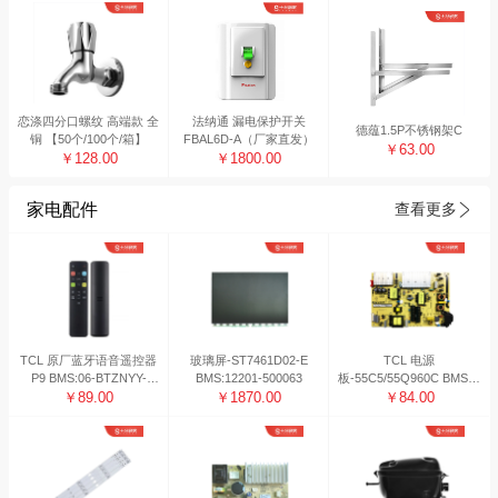
恋涤四分口螺纹 高端款 全
法纳通 漏电保护开关
德蕴1.5P不锈钢架C
铜 【50个/100个/箱】
FBAL6D-A（厂家直发）
￥63.00
￥128.00
￥1800.00
家电配件
查看更多
TCL 原厂蓝牙语音遥控器
玻璃屏-ST7461D02-E
TCL 电源
P9 BMS:06-BTZNYY-
BMS:12201-500063
板-55C5/55Q960C BMS系
BRC802D
￥89.00
￥1870.00
统编码：08-L171H34-
￥84.00
PW200AG 工作日48H内
发货 非工作日发货时间顺
延