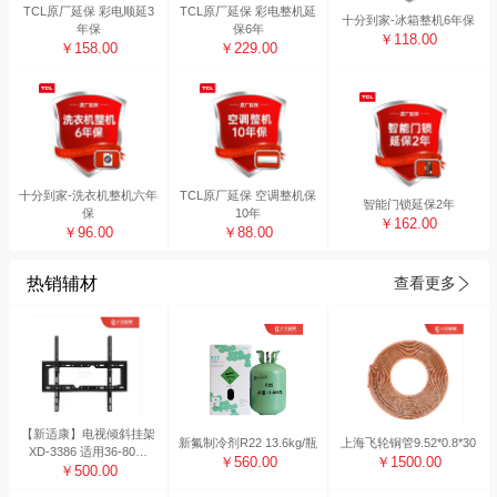
TCL原厂延保 彩电顺延3
TCL原厂延保 彩电整机延
十分到家-冰箱整机6年保
年保
保6年
￥118.00
￥158.00
￥229.00
十分到家-洗衣机整机六年
TCL原厂延保 空调整机保
智能门锁延保2年
保
10年
￥162.00
￥96.00
￥88.00
热销辅材
查看更多
【新适康】电视倾斜挂架
新氟制冷剂R22 13.6kg/瓶
上海飞轮铜管9.52*0.8*30
XD-3386 适用36-80寸
￥560.00
￥1500.00
（10副装）
￥500.00