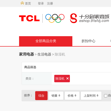
首页
登录
注册
全部商品分类
折扣中心
家用电器
>
生活电器
>
除湿机
商品筛选
类目：
除湿机
排序：
自
综合
销量
价格
上架时间