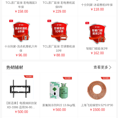
TCL原厂延保 彩电顺延3
TCL原厂延保 彩电整机延
十分到家-冰箱整机6年保
年保
保6年
￥118.00
￥158.00
￥229.00
十分到家-洗衣机整机六年
TCL原厂延保 空调整机保
智能门锁延保2年
保
10年
￥162.00
￥96.00
￥88.00
热销辅材
查看更多
【新适康】电视倾斜挂架
新氟制冷剂R22 13.6kg/瓶
上海飞轮铜管9.52*0.8*30
XD-3386 适用36-80寸
￥560.00
￥1500.00
（10副装）
￥500.00