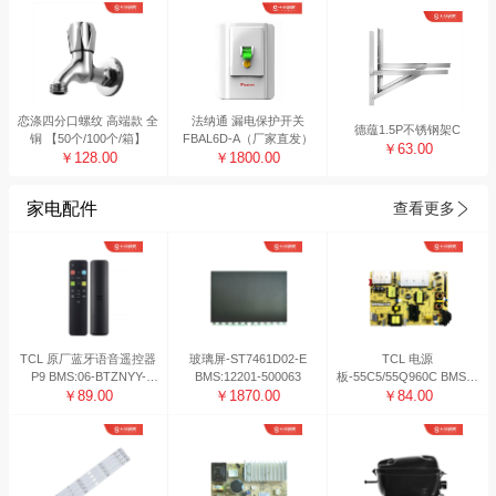
恋涤四分口螺纹 高端款 全
法纳通 漏电保护开关
德蕴1.5P不锈钢架C
铜 【50个/100个/箱】
FBAL6D-A（厂家直发）
￥63.00
￥128.00
￥1800.00
家电配件
查看更多
TCL 原厂蓝牙语音遥控器
玻璃屏-ST7461D02-E
TCL 电源
P9 BMS:06-BTZNYY-
BMS:12201-500063
板-55C5/55Q960C BMS系
BRC802D
￥89.00
￥1870.00
统编码：08-L171H34-
￥84.00
PW200AG 工作日48H内
发货 非工作日发货时间顺
延