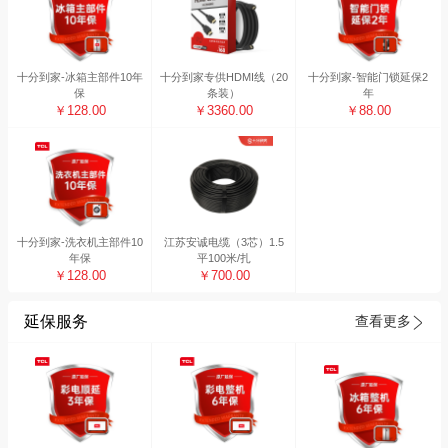
十分到家-冰箱主部件10年
十分到家专供HDMI线（20
十分到家-智能门锁延保2
保
条装）
年
￥128.00
￥3360.00
￥88.00
十分到家-洗衣机主部件10
江苏安诚电缆（3芯）1.5
年保
平100米/扎
￥128.00
￥700.00
延保服务
查看更多