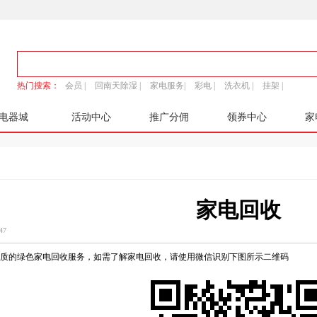
热门搜索：
会员 |
回南天除湿 |
家电服务|
彩电 |
洗衣机 |
挂架 |
电器城
活动中心
推广分佣
领券中心
家
家电回收
47
质的绿色家电回收服务，如需了解家电回收，请使用微信识别下图所示二维码